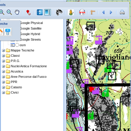
ools
Layer
Layer Fondo
Google Physical
erche
Google Satellite
Google Hybrid
Google Streets
osm
Mappe Tecniche
Classi
P.R.G.
Nuclei Antica Formazione
Acustica
Aree Percorse dal Fuoco
PPR
Catasto
Civici